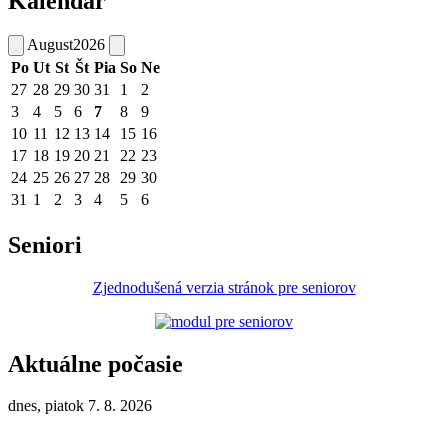
Kalendár
August
2026
Po
Ut
St
Št
Pia
So
Ne
27
28
29
30
31
1
2
3
4
5
6
7
8
9
10
11
12
13
14
15
16
17
18
19
20
21
22
23
24
25
26
27
28
29
30
31
1
2
3
4
5
6
Seniori
Zjednodušená verzia stránok pre seniorov
Aktuálne počasie
dnes, piatok 7. 8. 2026