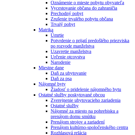
Oznámenie o mieste pobytu obyvateľa
Vycestovanie občana do zahraničia
Prechodný pobyt
Zrušenie trvalého pobytu občana
Trvalý pobyt
Matrika
Úmrtie
Potvrdenie o prijatí predošlého priezviska
po rozvode manželstva
Uzavretie manželstva
Určenie otcovstva
Narodenie
Miestne dane
Daň za ubytovanie
Daň za psa
Nájomné byty
Žiadosť o pridelenie nájomného bytu
Ostatné služby poskytované obcou
Zverejnenie ubytovacieho zariadenia
Ostatné služby
Nájomné za miesto na pohrebisku a
prenájom domu smútku
Prenájom strojov a zariadení
Prenájom kultúrno-spoločenského centra
Rozhlasová relácia