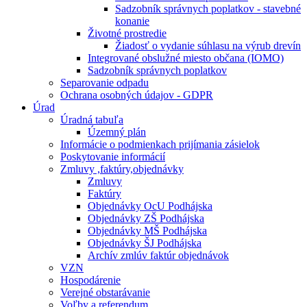
Sadzobník správnych poplatkov - stavebné
konanie
Životné prostredie
Žiadosť o vydanie súhlasu na výrub drevín
Integrované obslužné miesto občana (IOMO)
Sadzobník správnych poplatkov
Separovanie odpadu
Ochrana osobných údajov - GDPR
Úrad
Úradná tabuľa
Územný plán
Informácie o podmienkach prijímania zásielok
Poskytovanie informácií
Zmluvy ,faktúry,objednávky
Zmluvy
Faktúry
Objednávky OcU Podhájska
Objednávky ZŠ Podhájska
Objednávky MŠ Podhájska
Objednávky ŠJ Podhájska
Archív zmlúv faktúr objednávok
VZN
Hospodárenie
Verejné obstarávanie
Voľby a referendum