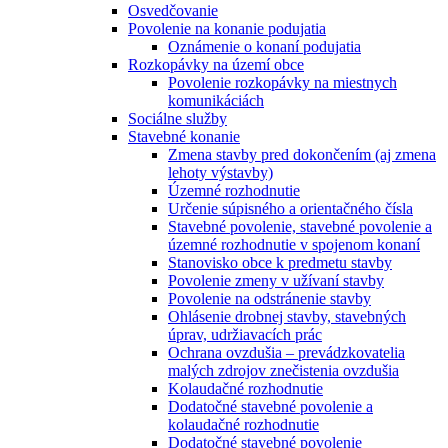
Osvedčovanie
Povolenie na konanie podujatia
Oznámenie o konaní podujatia
Rozkopávky na území obce
Povolenie rozkopávky na miestnych
komunikáciách
Sociálne služby
Stavebné konanie
Zmena stavby pred dokončením (aj zmena
lehoty výstavby)
Územné rozhodnutie
Určenie súpisného a orientačného čísla
Stavebné povolenie, stavebné povolenie a
územné rozhodnutie v spojenom konaní
Stanovisko obce k predmetu stavby
Povolenie zmeny v užívaní stavby
Povolenie na odstránenie stavby
Ohlásenie drobnej stavby, stavebných
úprav, udržiavacích prác
Ochrana ovzdušia – prevádzkovatelia
malých zdrojov znečistenia ovzdušia
Kolaudačné rozhodnutie
Dodatočné stavebné povolenie a
kolaudačné rozhodnutie
Dodatočné stavebné povolenie