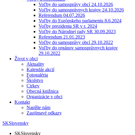
Voľby do samosprávy obcí 24.10.2026
Voľby do samosprávnych krajov 24.10.2026
Referendum 04.07.2026
Voľby do Európskeho parlamentu 8.6.2024
Voľby prezidenta SR v r. 2024
Voľby do Národnej rady SR 30.09.2023
Referendum 21.01.2023
Voľby do samosprávy obcí 29.10.2022
Voľby do orgánov samosprávnych krajov
29.10.2022
Život v obci
Aktuality
Kalendár akcií
Fotogaléria
Školstvo
Cirkev
Obecná knižnica
Organizácie v obci
Kontakt
Napíšte nám
Zaujímavé odkazy
SK
Slovensky
SK
Slovensky