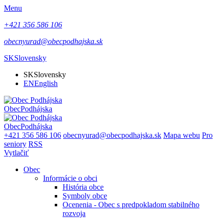
Menu
+421 356 586 106
obecnyurad@obecpodhajska.sk
SK
Slovensky
SK
Slovensky
EN
English
Obec
Podhájska
Obec
Podhájska
+421 356 586 106
obecnyurad@obecpodhajska.sk
Mapa webu
Pro
seniory
RSS
Vytlačiť
Obec
Informácie o obci
História obce
Symboly obce
Ocenenia - Obec s predpokladom stabilného
rozvoja