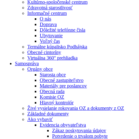
Kultúrno-spoločenské centrum
Zdravotná starostlivosť
Informačné centrum
O nás
Doprava
Dôležité telefónne čisla
Ubytovanie
Voľný čas
Termálne kúpalisko Podhájska
Obecné cintoríny
Virtuálna 360° prehliadka
Samospráva
Orgány obce
Starosta obce
Obecné zastupiteľstvo
Materiály pre poslancov
Obecná rada
Komisie OZ
Hlavný kontrolór
Živé vysielanie rokovania OZ a dokumenty z OZ
Základné dokumenty
Ako vybaviť
Evidencia obyvateľstva
Zákaz poskytovania údajov
Potvrdenie o trvalom pobyte